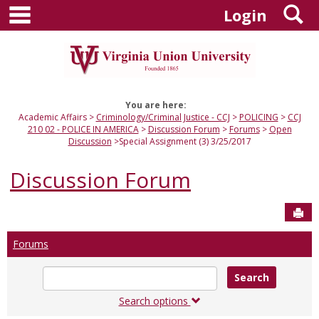
main navigation
S
Skip
Login
to
content
You are here:
Academic Affairs
Criminology/Criminal Justice - CCJ
POLICING
CCJ
210 02 - POLICE IN AMERICA
Discussion Forum
Forums
Open
Discussion
Special Assignment (3) 3/25/2017
Discussion Forum
Sen
Forums
Enter
text
to
Search options
search