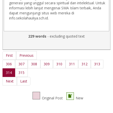
generasi yang unggul secara spiritual dan intelektual. Untuk
informasi lebih lanjut mengenai SMA Islam terbaik, Anda
dapat mengunjungi situs web mereka di
info.sekolahauliya.sch.id.
229 words
- excluding quoted text
First
Previous
306
307
308
309
310
311
312
313
314
315
Next
Last
Original Post
New