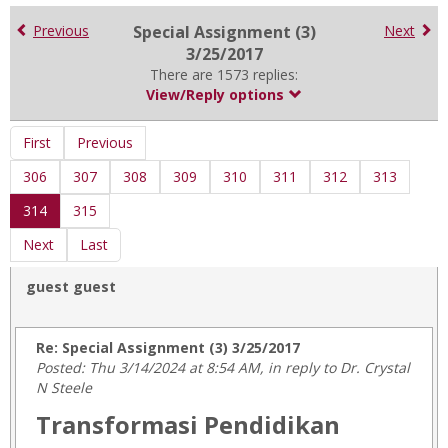
for
in
Previous
Special Assignment (3)
Next
forums
3/25/2017
There are 1573 replies:
View/Reply options
First
Previous
306
307
308
309
310
311
312
313
314
315
Next
Last
guest guest
Re: Special Assignment (3) 3/25/2017
Posted: Thu 3/14/2024 at 8:54 AM, in reply to Dr. Crystal
N Steele
Transformasi Pendidikan