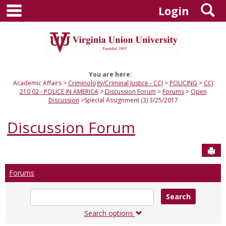
main navigation
S
Skip
Login
to
content
You are here:
Academic Affairs
Criminology/Criminal Justice - CCJ
POLICING
CCJ
210 02 - POLICE IN AMERICA
Discussion Forum
Forums
Open
Discussion
Special Assignment (3) 3/25/2017
Discussion Forum
Sen
Forums
Enter
text
to
Search options
search