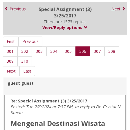
for
in
Previous
Special Assignment (3)
Next
forums
3/25/2017
There are 1573 replies:
View/Reply options
First
Previous
301
302
303
304
305
306
307
308
309
310
Next
Last
guest guest
Re: Special Assignment (3) 3/25/2017
Posted: Tue 2/6/2024 at 7:37 PM, in reply to Dr. Crystal N
Steele
Mengenal Destinasi Wisata